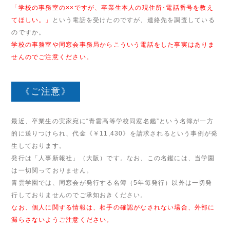
「学校の事務室の××ですが、卒業生本人の現住所･電話番号を教え
てほしい。」
という電話を受けたのですが、連絡先を調査している
のですか。
学校の事務室や同窓会事務局からこういう電話をした事実はありま
せんのでご注意ください。
《ご注意》
最近、卒業生の実家宛に“青雲高等学校同窓名鑑”という名簿が一方
的に送りつけられ、代金《￥11,430》を請求されるという事例が発
生しております。
発行は「人事新報社」（大阪）です。なお、この名鑑には、当学園
は一切関っておりません。
青雲学園では、同窓会が発行する名簿（5年毎発行）以外は一切発
行しておりませんのでご承知おきください。
なお、個人に関する情報は、相手の確認がなされない場合、外部に
漏らさないようご注意ください。