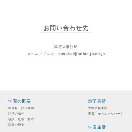
お問い合わせ先
同窓会事務局
メールアドレス：
dosokai@seiun-jh.ed.jp
学園の概要
進学実績
理事長・校長挨拶
大学合格実績
建学の精神
卒業生からのメッセージ
校訓・校歌・校章
学園の歴史
学園生活