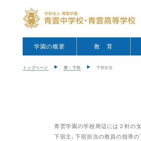
学園の概要
教 育
トップページ
寮・下宿
下宿生活
青雲学園の学校周辺には２軒の女
下宿主､下宿担当の教員の指導の