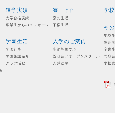
進学実績
寮・下宿
学校
大学合格実績
寮の生活
卒業生からのメッセージ
下宿生活
その
受験
学園生活
入学のご案内
保護
学園行事
生徒募集要項
卒業
学園施設紹介
説明会／オープンスクール
同窓
クラブ活動
入試結果
学校
果