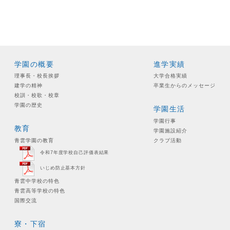
学園の概要
進学実績
理事長・校長挨拶
大学合格実績
建学の精神
卒業生からのメッセージ
校訓・校歌・校章
学園の歴史
学園生活
学園行事
教育
学園施設紹介
青雲学園の教育
クラブ活動
令和7年度学校自己評価表結果
いじめ防止基本方針
青雲中学校の特色
青雲高等学校の特色
国際交流
寮・下宿