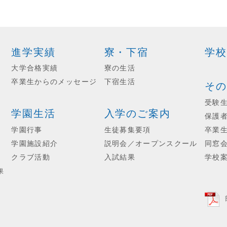
進学実績
寮・下宿
学校
大学合格実績
寮の生活
卒業生からのメッセージ
下宿生活
その
受験
学園生活
入学のご案内
保護
学園行事
生徒募集要項
卒業
学園施設紹介
説明会／オープンスクール
同窓
クラブ活動
入試結果
学校
果