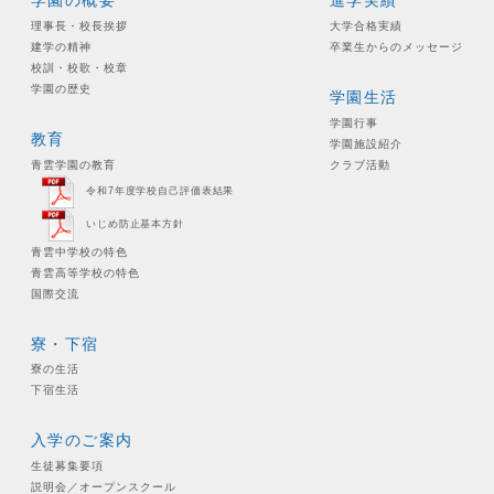
学園の概要
進学実績
理事長・校長挨拶
大学合格実績
建学の精神
卒業生からのメッセージ
校訓・校歌・校章
学園の歴史
学園生活
学園行事
教育
学園施設紹介
青雲学園の教育
クラブ活動
令和7年度学校自己評価表結果
いじめ防止基本方針
青雲中学校の特色
青雲高等学校の特色
国際交流
寮・下宿
寮の生活
下宿生活
入学のご案内
生徒募集要項
説明会／オープンスクール