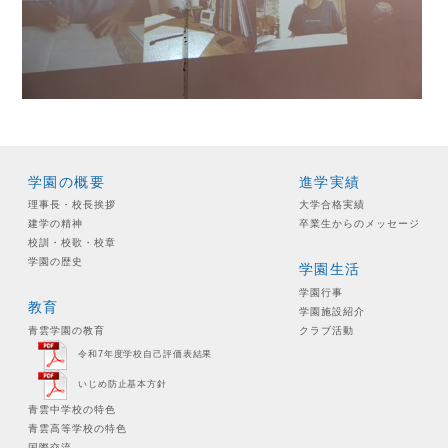
学園の概要
進学実績
理事長・校長挨拶
大学合格実績
建学の精神
卒業生からのメッセージ
校訓・校歌・校章
学園の歴史
学園生活
学園行事
教育
学園施設紹介
青雲学園の教育
クラブ活動
令和7年度学校自己評価表結果
いじめ防止基本方針
青雲中学校の特色
青雲高等学校の特色
国際交流