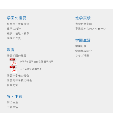
学園の概要
進学実績
理事長・校長挨拶
大学合格実績
建学の精神
卒業生からのメッセージ
校訓・校歌・校章
学園の歴史
学園生活
学園行事
教育
学園施設紹介
青雲学園の教育
クラブ活動
令和7年度学校自己評価表結果
いじめ防止基本方針
青雲中学校の特色
青雲高等学校の特色
国際交流
寮・下宿
寮の生活
下宿生活