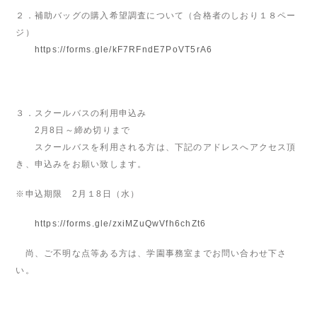
２．補助バッグの購入希望調査について（合格者のしおり１８ペー
ジ）
https://forms.gle/kF7RFndE7PoVT5rA6
３．スクールバスの利用申込み
2月8日～締め切りまで
スクールバスを利用される方は、下記のアドレスへアクセス頂
き、申込みをお願い致します。
※申込期限 2月１8日（水）
https://forms.gle/zxiMZuQwVfh6chZt6
尚、ご不明な点等ある方は、学園事務室までお問い合わせ下さ
い。