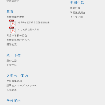
学園の歴史
学園生活
学園行事
教育
学園施設紹介
青雲学園の教育
クラブ活動
令和7年度学校自己評価表結果
いじめ防止基本方針
青雲中学校の特色
青雲高等学校の特色
国際交流
寮・下宿
寮の生活
下宿生活
入学のご案内
生徒募集要項
説明会／オープンスクール
入試結果
学校案内