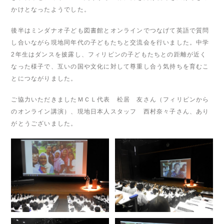
かけとなったようでした。
後半はミンダナオ子ども図書館とオンラインでつなげて英語で質問
し合いながら現地同年代の子どもたちと交流会を行いました。中学
2年生はダンスを披露し、フィリピンの子どもたちとの距離が近く
なった様子で、互いの国や文化に対して尊重し合う気持ちを育むこ
とにつながりました。
ご協力いただきましたＭＣＬ代表 松居 友さん（フィリピンから
のオンライン講演）、現地日本人スタッフ 西村奈々子さん、あり
がとうございました。