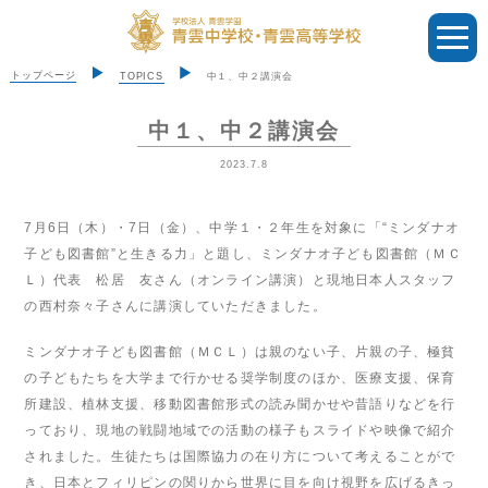
トップページ
TOPICS
中１、中２講演会
中１、中２講演会
2023.7.8
7月6日（木）・7日（金）、中学１・２年生を対象に「“ミンダナオ
子ども図書館”と生きる力」と題し、ミンダナオ子ども図書館（ＭＣ
Ｌ）代表 松居 友さん（オンライン講演）と現地日本人スタッフ
の西村奈々子さんに講演していただきました。
ミンダナオ子ども図書館（ＭＣＬ）は親のない子、片親の子、極貧
の子どもたちを大学まで行かせる奨学制度のほか、医療支援、保育
所建設、植林支援、移動図書館形式の読み聞かせや昔語りなどを行
っており、現地の戦闘地域での活動の様子もスライドや映像で紹介
されました。生徒たちは国際協力の在り方について考えることがで
き、日本とフィリピンの関りから世界に目を向け視野を広げるきっ