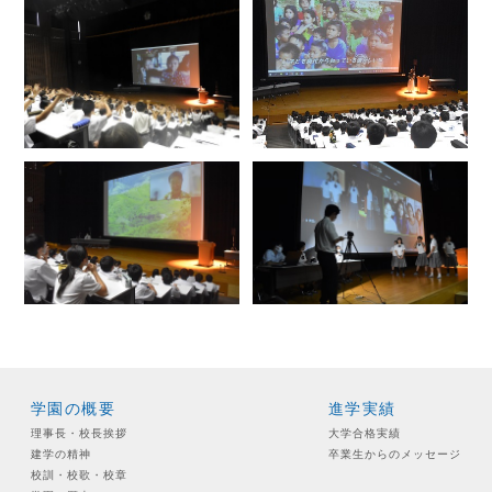
学園の概要
進学実績
理事長・校長挨拶
大学合格実績
建学の精神
卒業生からのメッセージ
校訓・校歌・校章