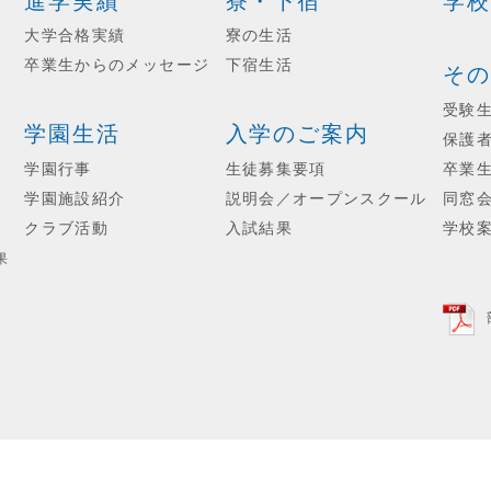
進学実績
寮・下宿
学校
大学合格実績
寮の生活
卒業生からのメッセージ
下宿生活
その
受験
学園生活
入学のご案内
保護
学園行事
生徒募集要項
卒業
学園施設紹介
説明会／オープンスクール
同窓
クラブ活動
入試結果
学校
果