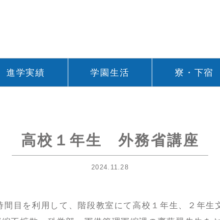
進学実績
学園生活
寮・下宿
座
高校１年生 外務省講座
2024.11.28
７時間目を利用して、階段教室にて高校１年生、２年生