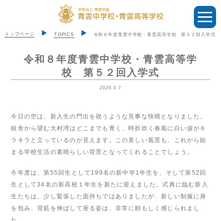
トップページ
TOPICS
令和８年度青雲中学校・青雲高等学校 第５２回入学式
令和８年度青雲中学校・青雲高等学
校 第５２回入学式
2026.4.7
今日の空は、新入生の門出を祝うような見事な快晴となりました。
校舎から望む大村湾はどこまでも青く、時折吹く春風に白い波がキ
ラキラと立っているのが見えます。この美しい風景も、これから始
まる学校生活の素晴らしい背景となってくれることでしょう。
今年度は、第55回生として199名の新中学1年生を、そして第52回
生として34名の新高校１年生を新たに迎えました。式典に臨む新入
生たちは、少し緊張した面持ちではありましたが、新しい制服に身
を包み、背筋を伸ばして座る姿は、非常に頼もしく感じられまし
た。