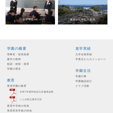
新中学生HR
教室から望む大村湾
学園の概要
進学実績
理事長・校長挨拶
大学合格実績
建学の精神
卒業生からのメッセージ
校訓・校歌・校章
学園の歴史
学園生活
学園行事
教育
学園施設紹介
青雲学園の教育
クラブ活動
令和7年度学校自己評価表結果
いじめ防止基本方針
青雲中学校の特色
青雲高等学校の特色