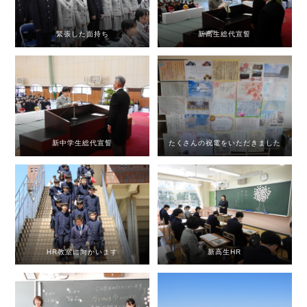
緊張した面持ち
新高生総代宣誓
新中学生総代宣誓
たくさんの祝電をいただきました
HR教室に向かいます
新高生HR