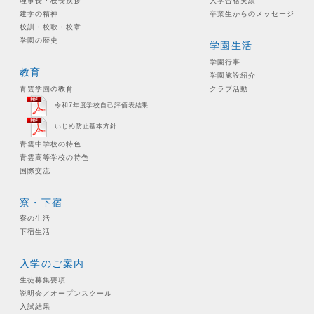
理事長・校長挨拶
大学合格実績
建学の精神
卒業生からのメッセージ
校訓・校歌・校章
学園の歴史
学園生活
学園行事
教育
学園施設紹介
青雲学園の教育
クラブ活動
令和7年度学校自己評価表結果
いじめ防止基本方針
青雲中学校の特色
青雲高等学校の特色
国際交流
寮・下宿
寮の生活
下宿生活
入学のご案内
生徒募集要項
説明会／オープンスクール
入試結果