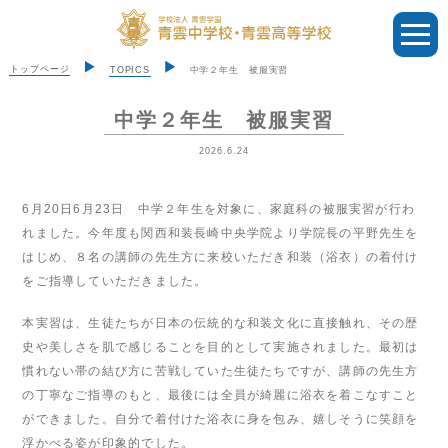
トップページ
TOPICS
中学２年生 被服実習
中学２年生 被服実習
2026.6.24
6月20日6月23日 中学２年生を対象に、家庭科の被服実習が行わ
れました。今年度も関西和装長崎中央学院より学院長の平野先生を
はじめ、８名の講師の先生方に来校いただき和装（浴衣）の着付け
をご指導していただきました。
本実習は、生徒たちが日本の伝統的な和装文化に直接触れ、その歴
史や美しさを肌で感じることを目的として実施されました。最初は
慣れない帯の結び方に苦戦していた生徒たちですが、講師の先生方
の丁寧なご指導のもと、最後には全員が綺麗に浴衣を着こなすこと
ができました。自分で着付けた浴衣に身を包み、嬉しそうに笑顔を
浮かべる姿が印象的でした。