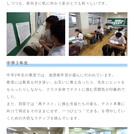
しつつも、前向きに机に向かう姿がとても初々しいです。
中学２年生
中学2年生の教室では、放課後学習が盛んに行われています。
教室には教員も付き添い、お互いに教え合ったり、先生にヒントを
もらったりしながら、クラス全体でテストに挑む雰囲気が印象的で
した。
また、別室では「再テスト」に挑む生徒たちの姿も。テスト本番に
向けて弱点をそのままにせず、一つひとつ「できる」を増やしてい
くための大切なステップを踏んでいます。