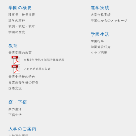
学園の概要
進学実績
理事長・校長挨拶
大学合格実績
建学の精神
卒業生からのメッセージ
校訓・校歌・校章
学園の歴史
学園生活
学園行事
教育
学園施設紹介
青雲学園の教育
クラブ活動
令和7年度学校自己評価表結果
いじめ防止基本方針
青雲中学校の特色
青雲高等学校の特色
国際交流
寮・下宿
寮の生活
下宿生活
入学のご案内
生徒募集要項