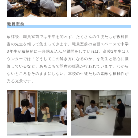
職員室前
放課後、職員室前では学年を問わず、たくさんの生徒たちが教科担
当の先生を頼って集まってきます。職員室前の自習スペースで中学
3年生が積極的に一歩踏み込んだ質問をしていれば、高校2年生はカ
ウンターでは「どうしてこの解き方になるのか」を先生と熱心に議
論しているなど、あちこちで即席の授業が行われています。わから
ないところをそのままにしない、本校の生徒たちの素敵な積極性が
光る光景です。