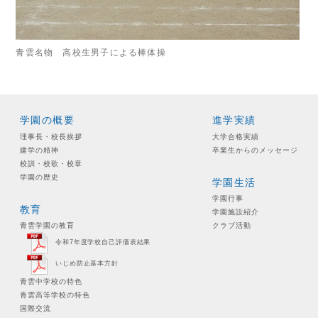
青雲名物 高校生男子による棒体操
学園の概要
進学実績
理事長・校長挨拶
大学合格実績
建学の精神
卒業生からのメッセージ
校訓・校歌・校章
学園の歴史
学園生活
学園行事
教育
学園施設紹介
青雲学園の教育
クラブ活動
令和7年度学校自己評価表結果
いじめ防止基本方針
青雲中学校の特色
青雲高等学校の特色
国際交流