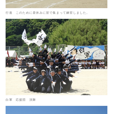
行進 このために昼休みに皆で集まって練習しました。
白軍 応援団 演舞