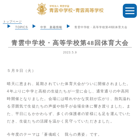
トップページ
TOPICS
中学 新着情報
青雲中学校・高等学校第48回体育大会
青雲中学校・高等学校第48回体育大会
2023.5.9
５月９日（火）
晴天に恵まれ、延期されていた体育大会がついに開催されました。
4年ぶりに中学と高校の生徒たちが一堂に会し、通常通りの中高同
時開催となりました。会場には晴れやかな笑顔が広がり、熱気溢れ
る雰囲気で生徒たちの声援や拍手が会場全体に響き渡りました。ま
た、平日にもかかわらず、多くの保護者の皆様にも足を運んでいた
だき、生徒たちの活躍を温かく見守っていただきました。
今年度のテーマは「蒼魂眩く 我らの勇姿」です。