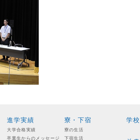
進学実績
寮・下宿
学校
大学合格実績
寮の生活
卒業生からのメッセージ
下宿生活