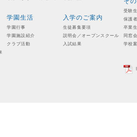
その
受験
学園生活
入学のご案内
保護
学園行事
生徒募集要項
卒業
学園施設紹介
説明会／オープンスクール
同窓
クラブ活動
入試結果
学校
果